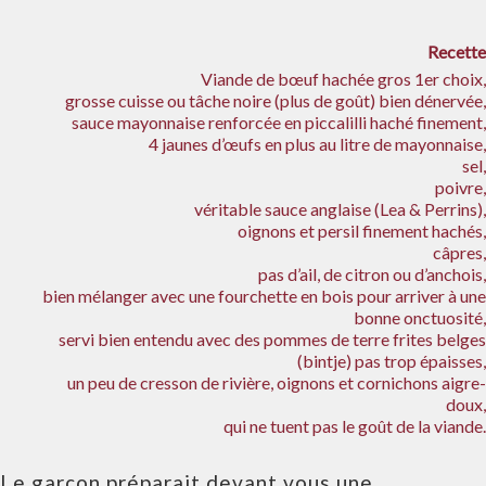
Recette
Viande de bœuf hachée gros 1er choix,
grosse cuisse ou tâche noire (plus de goût) bien dénervée,
sauce mayonnaise renforcée en piccalilli haché finement,
4 jaunes d’œufs en plus au litre de mayonnaise,
sel,
poivre,
véritable sauce anglaise (Lea & Perrins),
oignons et persil finement hachés,
câpres,
pas d’ail, de citron ou d’anchois,
bien mélanger avec une fourchette en bois pour arriver à une
bonne onctuosité,
servi bien entendu avec des pommes de terre frites belges
(bintje) pas trop épaisses,
un peu de cresson de rivière, oignons et cornichons aigre-
doux,
qui ne tuent pas le goût de la viande.
Le garçon préparait devant vous une